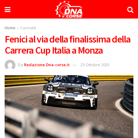
Home
Curiosità
Fenici al via della finalissima della
Carrera Cup Italia a Monza
Da
Redazione Dna-corse.it
23 Ottobre 2025