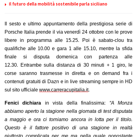
Il futuro della mobilità sostenibile parla siciliano
Il sesto e ultimo appuntamento della prestigiosa serie di
Porsche Italia prende il via venerdì 24 ottobre con le prove
libere in programma
alle 1
5
.2
5.
Poi
è sabato-
clou tra
qualifiche
alle
10
.
0
0 e gara 1 alle 1
5
.
1
0,
mentre la sfida
finale si disputa domenica con partenza alle
12.30.
Entrambe
sulla distanza di 30 minuti + 1 giro, le
corse saranno trasmesse in diretta e on demand fra i
contenuti gratuiti di Dazn e in live streaming sempre in HD
sul sito ufficiale
www.carreracupitalia.it
.
Fenici dichiara
in vista della finalissima
:
“
A Monza
abbiamo aperto la stagione nella giornata di test disputata
a maggio e ora ci torniamo ancora in lotta per il titolo.
Questo è il fattore positivo di una stagione in realtà
piuttosto complicata per me ma nella quale nonostante