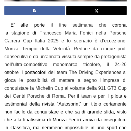
E’ alle porte il
fine settimana che
corona
la
stagione
di
Francesco Maria Fenici nella Porsche
Carrera Cup Italia 2025 e lo scenario è d’eccezione:
Monza, Tempio della Velocità. Reduce da cinque podi
consecutivi e da un’annata vissuta sempre da protagonista
nell’ultra-competitivo monomarca tricolore,
il 24-
26
ottobre
il portacolori
del team The Driving Experiences
si
gioca le possibilità di mettere a segno l’impresa di
conquistare la Michelin Cup
al volante della 911 GT3 Cup
dei Centri Porsche di Roma.
Per il team e per il pilota
e
testimonial della rivista “Autosprint”
un
titolo
certamente
non facile
da conquistare e che sa di grande sfida,
visto
che al
la
final
issima
di Monza Fenici arriva da inseguitore
in classifica,
ma nemmeno impossibile in uno sport
che