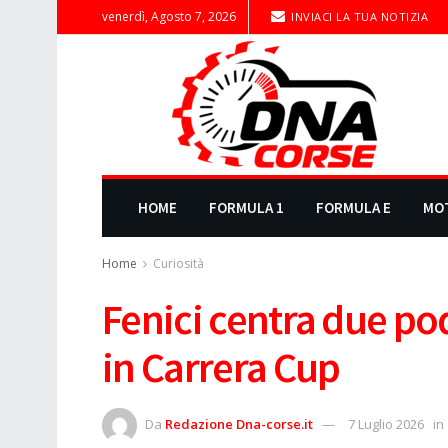
venerdì, Agosto 7, 2026
INVIACI LA TUA NOTIZIA
HOME
FORMULA 1
FORMULA E
MO
Home
Curiosità
Fenici centra due pod
in Carrera Cup
Da
Redazione Dna-corse.it
7 Luglio 2026
in