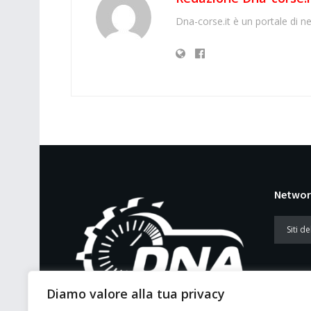
Dna-corse.it è un portale di ne
Networ
Diamo valore alla tua privacy