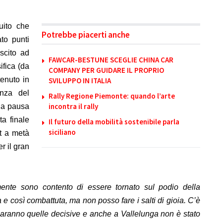
uito che
Potrebbe piacerti anche
to punti
scito ad
FAWCAR-BESTUNE SCEGLIE CHINA CAR
sifica (da
COMPANY PER GUIDARE IL PROPRIO
tenuto in
SVILUPPO IN ITALIA
enza del
Rally Regione Piemonte: quando l’arte
incontra il rally
ga pausa
ta finale
Il futuro della mobilità sostenibile parla
siciliano
t a metà
r il gran
ente sono contento di essere tornato sul podio della
e così combattuta, ma non posso fare i salti di gioia. C’è
saranno quelle decisive e anche a Vallelunga non è stato