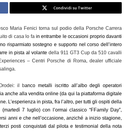
Condividi su Twitter
sco Maria Fenici torna sul podio della Porsche Carrera
uito di casa lo fa
in entrambe le occasioni proprio davanti
nno risparmiato sostegno e supporto nel corso dell’intero
arre in pista al
volante
della 911 GT3 Cup da 510 cavalli
xperiences – Centri Porsche di Roma, dealer ufficiale
salinga
.
rodei: il b
anco metalli iscritto all’albo degli operatori
ia anche alla vendita online (da qui la piattaforma digitale
L’esperienza in pista, fra l’altro, per tutti gli ospiti della
(martedì 7 luglio) con l’ormai classico “FFamily Day”,
rsi anni e che nell’occasione, anziché a inizio stagione,
rzi posti conquistati dal pilota e testimonial della nota