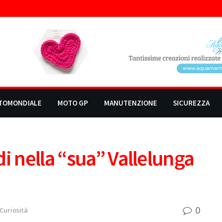
TOMONDIALE
MOTO GP
MANUTENZIONE
SICUREZZA
i nella “sua” Vallelunga
0
Curiosità