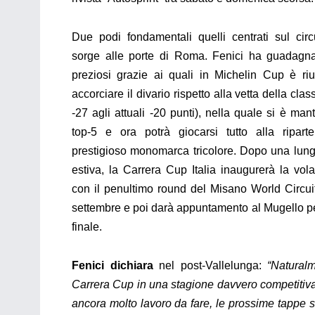
Due podi fondamentali quelli centrati sul circ
sorge alle porte di Roma. Fenici ha guadagna
preziosi grazie ai quali in Michelin Cup è riu
accorciare il divario rispetto alla vetta della clas
-27 agli attuali -20 punti), nella quale si è man
top-5 e ora potrà giocarsi tutto alla ripart
prestigioso monomarca tricolore. Dopo una lun
estiva, la Carrera Cup Italia inaugurerà la vola
con il penultimo round del Misano World Circui
settembre e poi darà appuntamento al Mugello pe
finale.
Fenici dichiara
nel p
ost
-Vallelunga:
“
Naturalm
Carrera Cup in una stagione davvero competitiva 
ancora molto lavoro da fare, le prossime tappe 