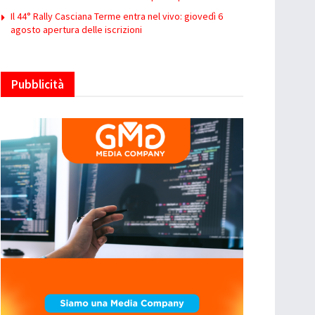
Il 44° Rally Casciana Terme entra nel vivo: giovedì 6
agosto apertura delle iscrizioni
Pubblicità