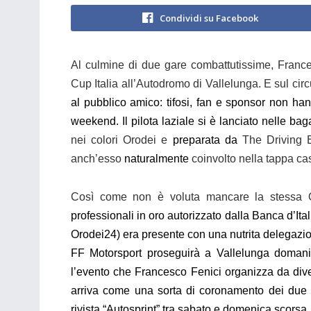
Condividi su Facebook
Al culmine di due gare combattutissime, France
Cup Italia all’Autodromo di Vallelunga. E sul circ
al pubblico amico: tifosi, fan e sponsor non ha
weekend. Il pilota laziale si è lanciato nelle bag
nei colori Orodei e
preparata da
The Driving E
anch’esso
naturalmente
coinvolto nell
a tappa ca
Così come non è voluta mancare la stessa O
professionali in oro autorizzato dalla Banca d’Ital
Orodei24) era presente con una nutrita delegazione. 
FF Motorsport proseguirà a Vallelunga domani 
l’evento che Francesco Fenici organizza da dive
arriva come una sorta di coronamento dei due te
rivista “Autosprint” tra sabato e domenica scorsa.