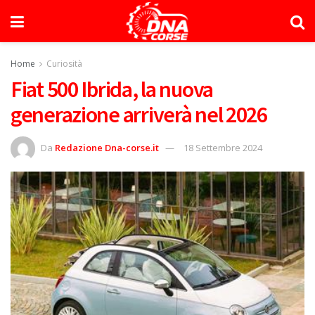
Home
Curiosità
Fiat 500 Ibrida, la nuova
generazione arriverà nel 2026
Da
Redazione Dna-corse.it
18 Settembre 2024