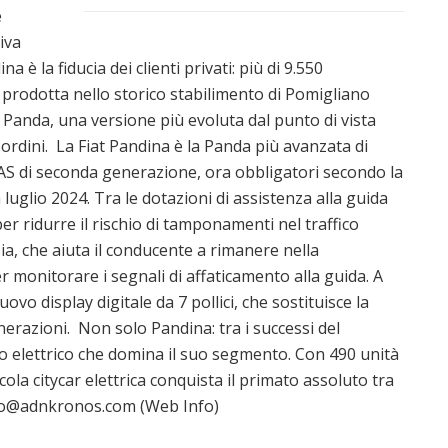
e
iva
a è la fiducia dei clienti privati: più di 9.550
 prodotta nello storico stabilimento di Pomigliano
e Panda, una versione più evoluta dal punto di vista
 ordini. La Fiat Pandina è la Panda più avanzata di
DAS di seconda generazione, ora obbligatori secondo la
luglio 2024. Tra le dotazioni di assistenza alla guida
r ridurre il rischio di tamponamenti nel traffico
ia, che aiuta il conducente a rimanere nella
er monitorare i segnali di affaticamento alla guida. A
ovo display digitale da 7 pollici, che sostituisce la
erazioni. Non solo Pandina: tra i successi del
clo elettrico che domina il suo segmento. Con 490 unità
ola citycar elettrica conquista il primato assoluto tra
nfo@adnkronos.com (Web Info)