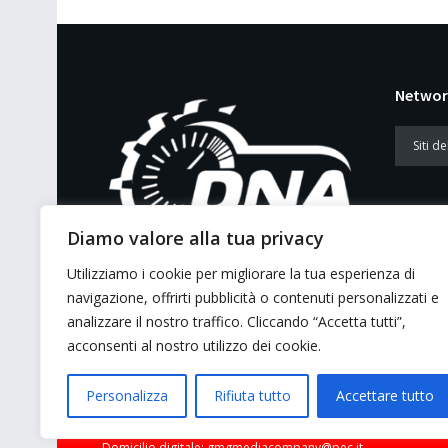
Networ
Diamo valore alla tua privacy
Utilizziamo i cookie per migliorare la tua esperienza di
E’ un portale di news ai sensi del D.L.
navigazione, offrirti pubblicità o contenuti personalizzati e
7/5/2001 n. 62
analizzare il nostro traffico. Cliccando “Accetta tutti”,
acconsenti al nostro utilizzo dei cookie.
Personalizza
Rifiuta tutto
Accettare tutto
© 2026 GMG Media Company Di Mossutti Gianluca | Sede lega
Domicilio digitale: gmgmediacompany@pec.it