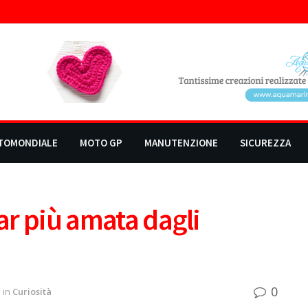
TOMONDIALE
MOTO GP
MANUTENZIONE
SICUREZZA
car più amata dagli
0
in
Curiosità