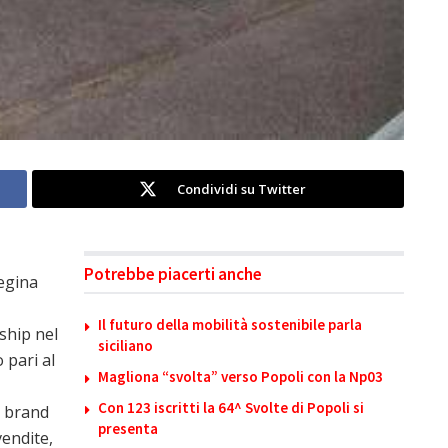
Condividi su Twitter
Potrebbe piacerti anche
regina
Il futuro della mobilità sostenibile parla
ship nel
siciliano
pari al
Magliona “svolta” verso Popoli con la Np03
Con 123 iscritti la 64^ Svolte di Popoli si
l brand
presenta
vendite,