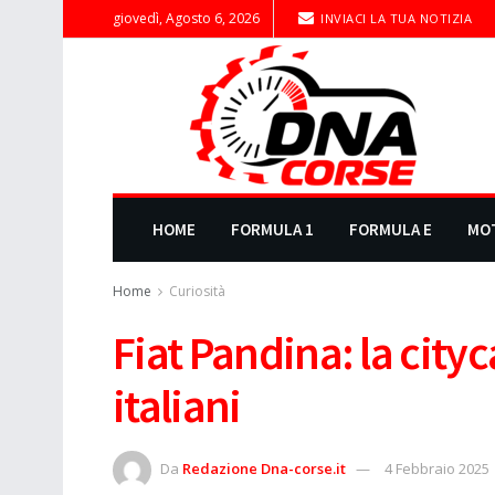
giovedì, Agosto 6, 2026
INVIACI LA TUA NOTIZIA
HOME
FORMULA 1
FORMULA E
MO
Home
Curiosità
Fiat Pandina: la city
italiani
Da
Redazione Dna-corse.it
4 Febbraio 2025