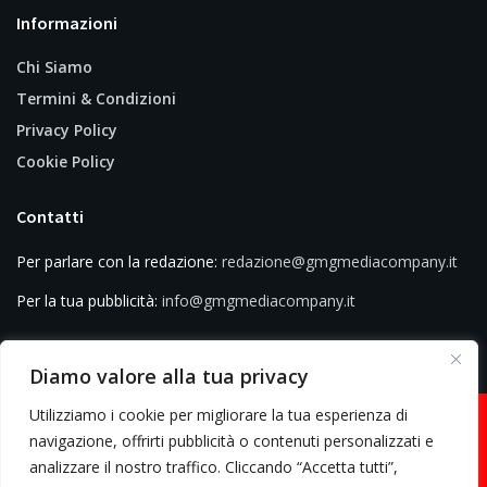
Informazioni
Chi Siamo
Termini & Condizioni
Privacy Policy
Cookie Policy
Contatti
Per parlare con la redazione:
redazione@gmgmediacompany.it
Per la tua pubblicità:
info@gmgmediacompany.it
Diamo valore alla tua privacy
Utilizziamo i cookie per migliorare la tua esperienza di
navigazione, offrirti pubblicità o contenuti personalizzati e
analizzare il nostro traffico. Cliccando “Accetta tutti”,
© 2026 GMG Media Company Di Mossutti Gianluca | Sede legale: Corso