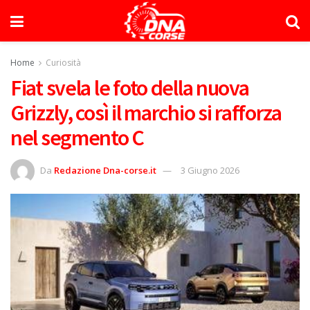
Home
Curiosità
Fiat svela le foto della nuova
Grizzly, così il marchio si rafforza
nel segmento C
Da
Redazione Dna-corse.it
3 Giugno 2026