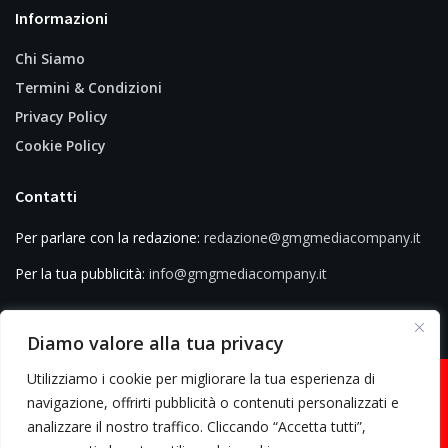
Informazioni
Chi Siamo
Termini & Condizioni
Privacy Policy
Cookie Policy
Contatti
Per parlare con la redazione:
redazione@gmgmediacompany.it
Per la tua pubblicità:
info@gmgmediacompany.it
Diamo valore alla tua privacy
Utilizziamo i cookie per migliorare la tua esperienza di
navigazione, offrirti pubblicità o contenuti personalizzati e
analizzare il nostro traffico. Cliccando “Accetta tutti”,
© 2026 GMG Media Company Di Mossutti Gianluca | Sede legale: Corso