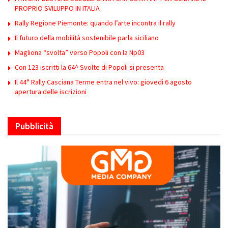
PROPRIO SVILUPPO IN ITALIA
Rally Regione Piemonte: quando l’arte incontra il rally
Il futuro della mobilità sostenibile parla siciliano
Magliona “svolta” verso Popoli con la Np03
Con 123 iscritti la 64^ Svolte di Popoli si presenta
Il 44° Rally Casciana Terme entra nel vivo: giovedì 6 agosto
apertura delle iscrizioni
Pubblicità