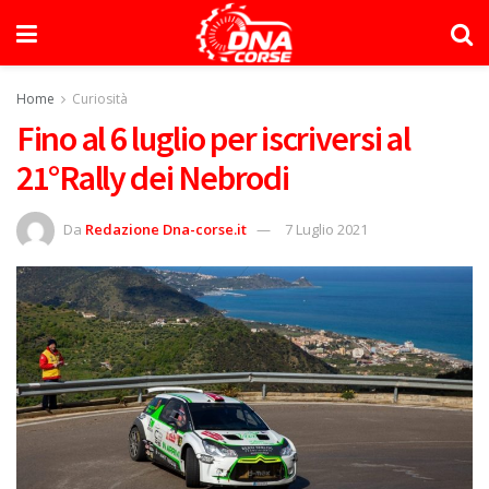
Home
Curiosità
Fino al 6 luglio per iscriversi al
21°Rally dei Nebrodi
Da
Redazione Dna-corse.it
7 Luglio 2021