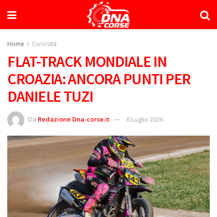
Home
Curiosità
FLAT-TRACK MONDIALE IN
CROAZIA: ANCORA PUNTI PER
DANIELE TUZI
Da
Redazione Dna-corse.it
6 Luglio 2026