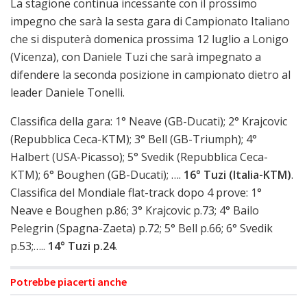
La stagione continua incessante con il prossimo
impegno che sarà la sesta gara di Campionato Italiano
che si disputerà domenica prossima 12 luglio a Lonigo
(Vicenza), con Daniele Tuzi che sarà impegnato a
difendere la seconda posizione in campionato dietro al
leader Daniele Tonelli.
Classifica della gara: 1° Neave (GB-Ducati); 2° Krajcovic
(Repubblica Ceca-KTM); 3° Bell (GB-Triumph); 4°
Halbert (USA-Picasso); 5° Svedik (Repubblica Ceca-
KTM); 6° Boughen (GB-Ducati); ….
16° Tuzi (Italia-KTM)
.
Classifica del Mondiale flat-track dopo 4 prove: 1°
Neave e Boughen p.86; 3° Krajcovic p.73; 4° Bailo
Pelegrin (Spagna-Zaeta) p.72; 5° Bell p.66; 6° Svedik
p.53;…..
14° Tuzi p.24
.
Potrebbe piacerti anche