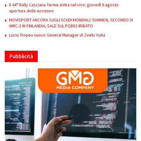
Il 44° Rally Casciana Terme entra nel vivo: giovedì 6 agosto
apertura delle iscrizioni
MOVISPORT ANCORA SUGLI SCUDI MONDIALI: SUNINEN, SECONDO DI
WRC-2 IN FINLANDIA, SALE SUL PODIO IRIDATO
Lucio Tropea nuovo General Manager di Zeekr Italia
Pubblicità