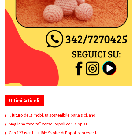
Ultimi Articoli
Il futuro della mobilità sostenibile parla siciliano
Magliona “svolta” verso Popoli con la Np03
Con 123 iscritti la 64^ Svolte di Popoli si presenta