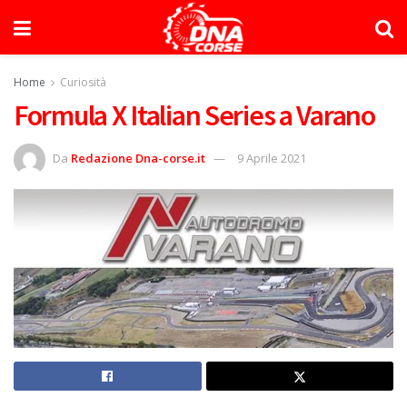
Home
Curiosità
Formula X Italian Series a Varano
Da
Redazione Dna-corse.it
9 Aprile 2021