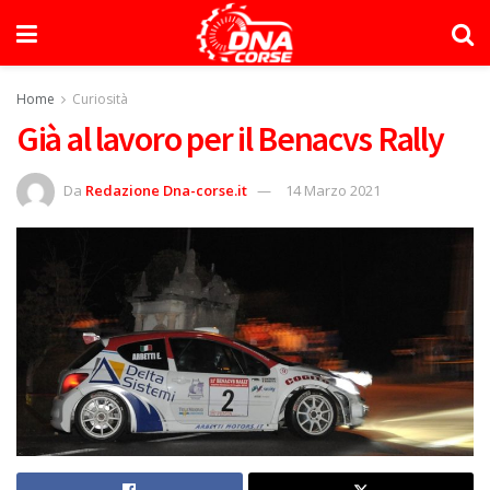
Home
Curiosità
Già al lavoro per il Benacvs Rally
Da
Redazione Dna-corse.it
14 Marzo 2021