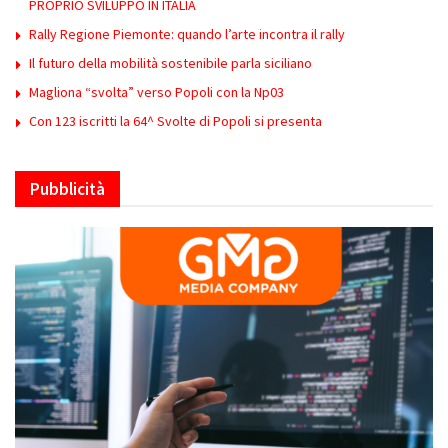
PROPRIO SVILUPPO IN ITALIA
Rally Regione Piemonte: quando l’arte incontra il rally
Il futuro della mobilità sostenibile parla siciliano
Magliona “svolta” verso Popoli con la Np03
Con 123 iscritti la 64^ Svolte di Popoli si presenta
Pubblicità