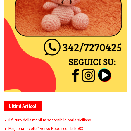
Ultimi Articoli
Il futuro della mobilità sostenibile parla siciliano
Magliona “svolta” verso Popoli con la Np03