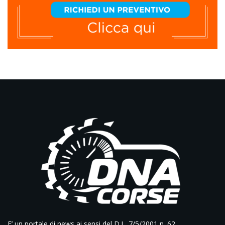
E’ un portale di news ai sensi del D.L. 7/5/2001 n. 62