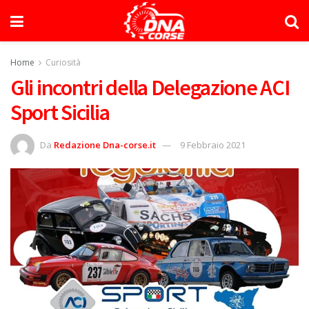
Home
Curiosità
Gli incontri della Delegazione ACI
Sport Sicilia
Da
Redazione Dna-corse.it
9 Febbraio 2021