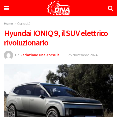
Home
Curiosità
Hyundai IONIQ 9, il SUV elettrico
rivoluzionario
Da
Redazione Dna-corse.it
25 Novembre 2024