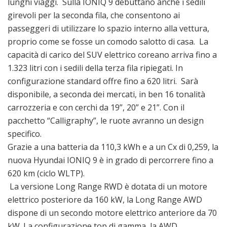
lunghi viaggi. Sulla IONIQ 9 debuttano anche i sedili
girevoli per la seconda fila, che consentono ai
passeggeri di utilizzare lo spazio interno alla vettura,
proprio come se fosse un comodo salotto di casa. La
capacità di carico del SUV elettrico coreano arriva fino a
1.323 litri con i sedili della terza fila ripiegati. In
configurazione standard offre fino a 620 litri. Sarà
disponibile, a seconda dei mercati, in ben 16 tonalità
carrozzeria e con cerchi da 19”, 20” e 21”. Con il
pacchetto “Calligraphy”, le ruote avranno un design
specifico.
Grazie a una batteria da 110,3 kWh e a un Cx di 0,259, la
nuova Hyundai IONIQ 9 è in grado di percorrere fino a
620 km (ciclo WLTP).
La versione Long Range RWD è dotata di un motore
elettrico posteriore da 160 kW, la Long Range AWD
dispone di un secondo motore elettrico anteriore da 70
kW. La configurazione top di gamma, la AWD