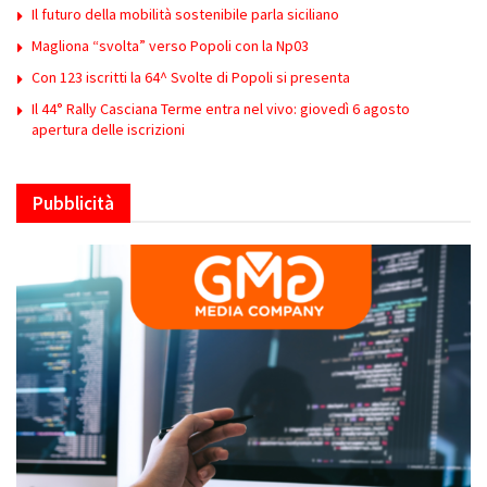
Il futuro della mobilità sostenibile parla siciliano
Magliona “svolta” verso Popoli con la Np03
Con 123 iscritti la 64^ Svolte di Popoli si presenta
Il 44° Rally Casciana Terme entra nel vivo: giovedì 6 agosto
apertura delle iscrizioni
Pubblicità