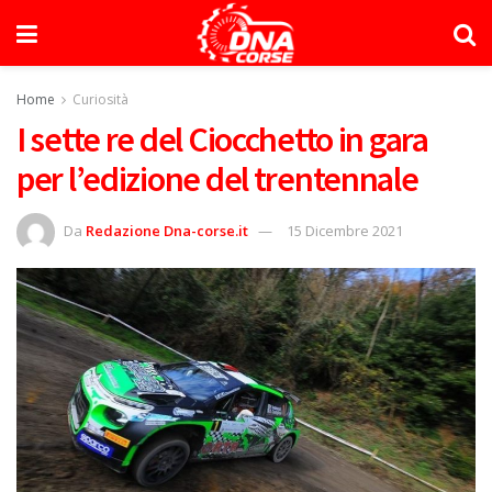
Home
Curiosità
I sette re del Ciocchetto in gara
per l’edizione del trentennale
Da
Redazione Dna-corse.it
15 Dicembre 2021