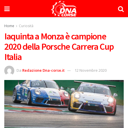
Home
Curiosità
Iaquinta a Monza è campione
2020 della Porsche Carrera Cup
Italia
Da
Redazione Dna-corse.it
12 Novembre 2020