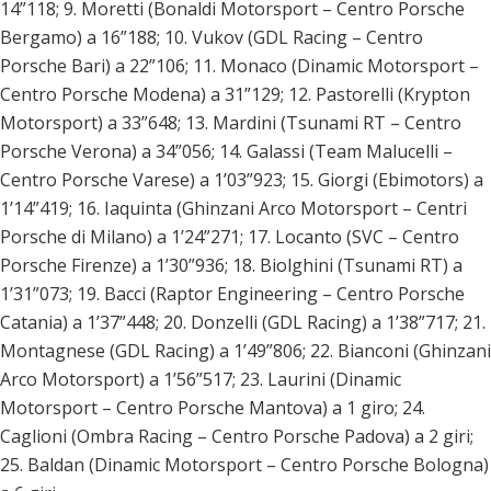
14”118; 9. Moretti (Bonaldi Motorsport – Centro Porsche
Bergamo) a 16”188; 10. Vukov (GDL Racing – Centro
Porsche Bari) a 22”106; 11. Monaco (Dinamic Motorsport –
Centro Porsche Modena) a 31”129; 12. Pastorelli (Krypton
Motorsport) a 33”648; 13. Mardini (Tsunami RT – Centro
Porsche Verona) a 34”056; 14. Galassi (Team Malucelli –
Centro Porsche Varese) a 1’03”923; 15. Giorgi (Ebimotors) a
1’14”419; 16. Iaquinta (Ghinzani Arco Motorsport – Centri
Porsche di Milano) a 1’24”271; 17. Locanto (SVC – Centro
Porsche Firenze) a 1’30”936; 18. Biolghini (Tsunami RT) a
1’31”073; 19. Bacci (Raptor Engineering – Centro Porsche
Catania) a 1’37”448; 20. Donzelli (GDL Racing) a 1’38”717; 21.
Montagnese (GDL Racing) a 1’49”806; 22. Bianconi (Ghinzani
Arco Motorsport) a 1’56”517; 23. Laurini (Dinamic
Motorsport – Centro Porsche Mantova) a 1 giro; 24.
Caglioni (Ombra Racing – Centro Porsche Padova) a 2 giri;
25. Baldan (Dinamic Motorsport – Centro Porsche Bologna)