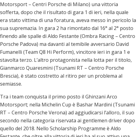
Motorsport – Centri Porsche di Milano) una vittoria
sofferta, dopo che il risultato di gara 1 di ieri, nella quale
era stato vittima di una foratura, aveva messo in pericolo la
sua supremazia. In gara 2 ha rimontato dal 16° al 2° posto
finendo alle spalle di Aldo Festante (Ombra Racing – Centro
Porsche Padova) ma davanti al temibile avversario David
Fumanelli (Team Q8 Hi Perform), vincitore ieri in gara 1 e
stavolta terzo. L’altro protagonista nella lotta per il titolo,
Gianmarco Quaresmini (Tsunami RT – Centro Porsche
Brescia), è stato costretto al ritiro per un problema al
semiasse.
Tra i team conquista il primo posto il Ghinzani Arco
Motorsport; nella Michelin Cup è Bashar Mardini (Tsunami
RT – Centro Porsche Verona) ad aggiudicarsi l’alloro, il suo
secondo nella categoria riservata ai gentlemen driver dopo
quello del 2018. Nello Scholarship Programme è Aldo
Festante, che oltre alla vittoria di ieri ha al suo attivo una