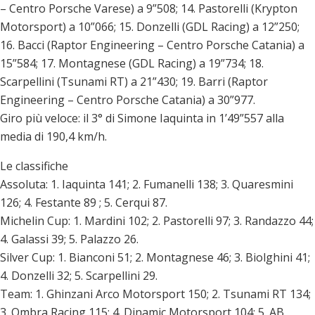
– Centro Porsche Varese) a 9”508; 14. Pastorelli (Krypton
Motorsport) a 10”066; 15. Donzelli (GDL Racing) a 12”250;
16. Bacci (Raptor Engineering – Centro Porsche Catania) a
15”584; 17. Montagnese (GDL Racing) a 19”734; 18.
Scarpellini (Tsunami RT) a 21”430; 19. Barri (Raptor
Engineering – Centro Porsche Catania) a 30”977.
Giro più veloce: il 3° di Simone Iaquinta in 1’49”557 alla
media di 190,4 km/h.
Le classifiche
Assoluta: 1. Iaquinta 141; 2. Fumanelli 138; 3. Quaresmini
126; 4. Festante 89 ; 5. Cerqui 87.
Michelin Cup: 1. Mardini 102; 2. Pastorelli 97; 3. Randazzo 44;
4. Galassi 39; 5. Palazzo 26.
Silver Cup: 1. Bianconi 51; 2. Montagnese 46; 3. Biolghini 41;
4. Donzelli 32; 5. Scarpellini 29.
Team: 1. Ghinzani Arco Motorsport 150; 2. Tsunami RT 134;
3. Ombra Racing 115; 4. Dinamic Motorsport 104; 5. AB