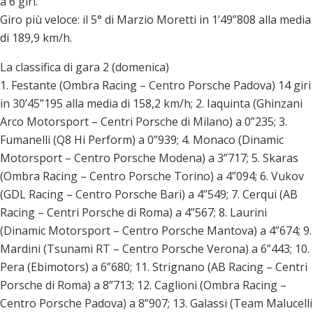
a 6 giri.
Giro più veloce: il 5° di Marzio Moretti in 1’49”808 alla media
di 189,9 km/h.
La classifica di gara 2 (domenica)
1. Festante (Ombra Racing – Centro Porsche Padova) 14 giri
in 30’45”195 alla media di 158,2 km/h; 2. Iaquinta (Ghinzani
Arco Motorsport – Centri Porsche di Milano) a 0”235; 3.
Fumanelli (Q8 Hi Perform) a 0”939; 4. Monaco (Dinamic
Motorsport – Centro Porsche Modena) a 3”717; 5. Skaras
(Ombra Racing – Centro Porsche Torino) a 4”094; 6. Vukov
(GDL Racing – Centro Porsche Bari) a 4”549; 7. Cerqui (AB
Racing – Centri Porsche di Roma) a 4”567; 8. Laurini
(Dinamic Motorsport – Centro Porsche Mantova) a 4”674; 9.
Mardini (Tsunami RT – Centro Porsche Verona) a 6”443; 10.
Pera (Ebimotors) a 6”680; 11. Strignano (AB Racing – Centri
Porsche di Roma) a 8”713; 12. Caglioni (Ombra Racing –
Centro Porsche Padova) a 8”907; 13. Galassi (Team Malucelli