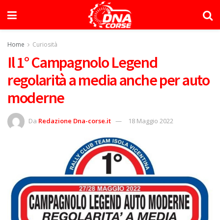
Home
Curiosità
Il 1° Campagnolo Legend
regolarità a media anche per auto
moderne
Da
Redazione Dna-corse.it
18 Maggio 2022