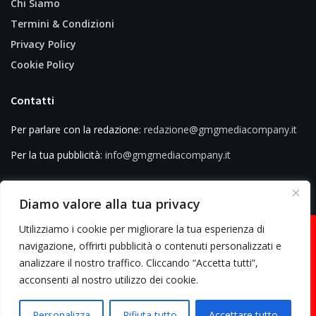
Chi Siamo
Termini & Condizioni
Privacy Policy
Cookie Policy
Contatti
Per parlare con la redazione:
redazione@gmgmediacompany.it
Per la tua pubblicità:
info@gmgmediacompany.it
Diamo valore alla tua privacy
Utilizziamo i cookie per migliorare la tua esperienza di
navigazione, offrirti pubblicità o contenuti personalizzati e
analizzare il nostro traffico. Cliccando “Accetta tutti”,
© 2026 GMG Media Company Di Mossutti Gianluca | Sede legale: Corso
acconsenti al nostro utilizzo dei cookie.
Umberto Maddalena 25 - Cap 83030 - Venticano (AV) | P.IVA:
03234710642 | C.F: MSSGLC89D15L483O | REA: AV - 313130 | Domicilio
Personalizza
Rifiuta tutto
Accettare tutto