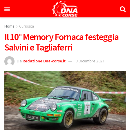
Home
Curiosità
Il 10° Memory Fornaca festeggia
Salvini e Tagliaferri
Da
Redazione Dna-corse.it
3 Dicembre 2021