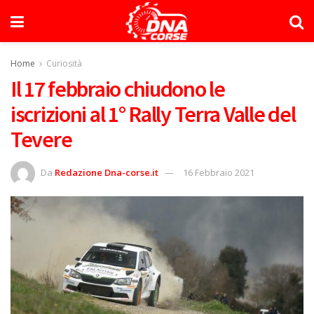
Home
Curiosità
Il 17 febbraio chiudono le
iscrizioni al 1° Rally Terra Valle del
Tevere
Da
Redazione Dna-corse.it
16 Febbraio 2021