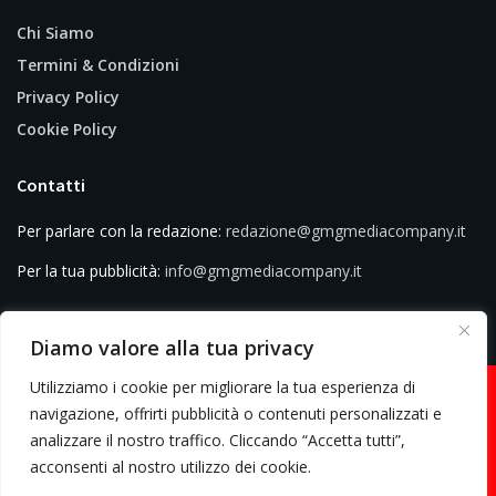
Chi Siamo
Termini & Condizioni
Privacy Policy
Cookie Policy
Contatti
Per parlare con la redazione:
redazione@gmgmediacompany.it
Per la tua pubblicità:
info@gmgmediacompany.it
Diamo valore alla tua privacy
Utilizziamo i cookie per migliorare la tua esperienza di
navigazione, offrirti pubblicità o contenuti personalizzati e
analizzare il nostro traffico. Cliccando “Accetta tutti”,
© 2026 GMG Media Company Di Mossutti Gianluca | Sede legale: Corso
acconsenti al nostro utilizzo dei cookie.
Umberto Maddalena 25 - Cap 83030 - Venticano (AV) | P.IVA: