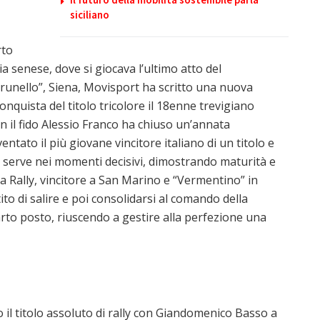
siciliano
rto
a senese, dove si giocava l’ultimo atto del
 Brunello”, Siena, Movisport ha scritto una nuova
quista del titolo tricolore il 18enne trevigiano
on il fido Alessio Franco ha chiuso un’annata
ventato il più giovane vincitore italiano di un titolo e
osa serve nei momenti decisivi, dimostrando maturità e
ta Rally, vincitore a San Marino e “Vermentino” in
o di salire e poi consolidarsi al comando della
uarto posto, riuscendo a gestire alla perfezione una
o il titolo assoluto di rally con Giandomenico Basso a