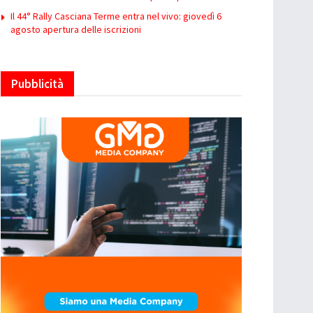
Il 44° Rally Casciana Terme entra nel vivo: giovedì 6
agosto apertura delle iscrizioni
Pubblicità