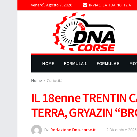
venerdì, Agosto 7, 2026
INVIACI LA TUA NOTIZIA
HOME
FORMULA 1
FORMULA E
MO
Home
Curiosità
IL 18enne TRENTIN 
TERRA, GRYAZIN “B
Da
Redazione Dna-corse.it
2 Dicembre 2025