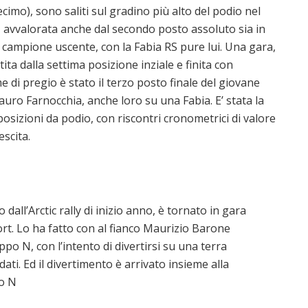
decimo), sono saliti sul gradino più alto del podio nel
 avvalorata anche dal secondo posto assoluto sia in
il campione uscente, con la Fabia RS pure lui. Una gara,
tita dalla settima posizione inziale e finita con
 di pregio è stato il terzo posto finale del giovane
auro Farnocchia, anche loro su una Fabia. E’ stata la
posizioni da podio, con riscontri cronometrici di valore
scita.
all’Arctic rally di inizio anno, è tornato in gara
rt. Lo ha fatto con al fianco Maurizio Barone
o N, con l’intento di divertirsi su una terra
dati. Ed il divertimento è arrivato insieme alla
po N