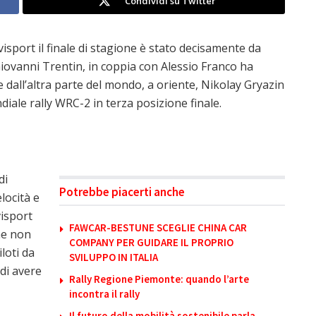
Condividi su Twitter
isport il finale di stagione è stato decisamente da
iovanni Trentin, in coppia con Alessio Franco ha
a e dall’altra parte del mondo, a oriente, Nikolay Gryazin
ale rally WRC-2 in terza posizione finale.
di
Potrebbe piacerti anche
locità e
isport
FAWCAR-BESTUNE SCEGLIE CHINA CAR
he non
COMPANY PER GUIDARE IL PROPRIO
iloti da
SVILUPPO IN ITALIA
di avere
Rally Regione Piemonte: quando l’arte
incontra il rally
Il futuro della mobilità sostenibile parla