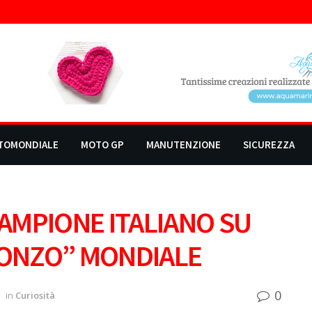
TOMONDIALE
MOTO GP
MANUTENZIONE
SICUREZZA
CAMPIONE ITALIANO SU
RONZO” MONDIALE
0
in
Curiosità