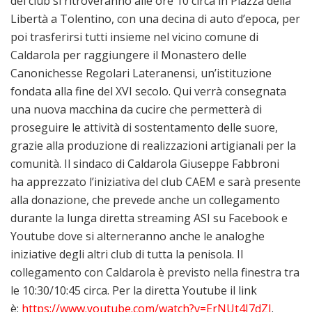
del club si ritroveranno alle ore 10 circa in Piazza della
Libertà a Tolentino, con una decina di auto d’epoca, per
poi trasferirsi tutti insieme nel vicino comune di
Caldarola per raggiungere il Monastero delle
Canonichesse Regolari Lateranensi, un’istituzione
fondata alla fine del XVI secolo. Qui verrà consegnata
una nuova macchina da cucire che permetterà di
proseguire le attività di sostentamento delle suore,
grazie alla produzione di realizzazioni artigianali per la
comunità. Il sindaco di Caldarola Giuseppe Fabbroni
ha apprezzato l’iniziativa del club CAEM e sarà presente
alla donazione, che prevede anche un collegamento
durante la lunga diretta streaming ASI su Facebook e
Youtube dove si alterneranno anche le analoghe
iniziative degli altri club di tutta la penisola. Il
collegamento con Caldarola è previsto nella finestra tra
le 10:30/10:45 circa. Per la diretta Youtube il link
è:
https://www.youtube.com/watch?v=ErNUt4I7dZI
.