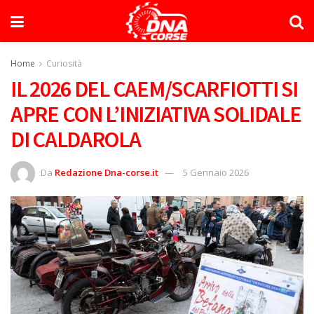
Home
Curiosità
IL 2026 DEL CAEM/SCARFIOTTI SI
APRE CON L’INIZIATIVA SOLIDALE
DI CALDAROLA
Da
Redazione Dna-corse.it
5 Gennaio 2026