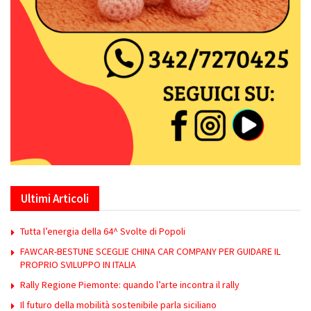
Ultimi Articoli
Tutta l’energia della 64^ Svolte di Popoli
FAWCAR-BESTUNE SCEGLIE CHINA CAR COMPANY PER GUIDARE IL
PROPRIO SVILUPPO IN ITALIA
Rally Regione Piemonte: quando l’arte incontra il rally
Il futuro della mobilità sostenibile parla siciliano