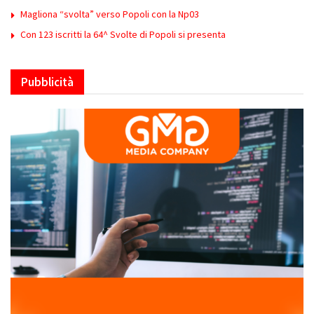
Magliona “svolta” verso Popoli con la Np03
Con 123 iscritti la 64^ Svolte di Popoli si presenta
Pubblicità