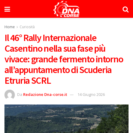
Home
Curiosità
Il 46° Rally Internazionale
Casentino nella sua fase più
vivace: grande fermento intorno
all’appuntamento di Scuderia
Etruria SCRL
Da
Redazione Dna-corse.it
14 Giugno 2026