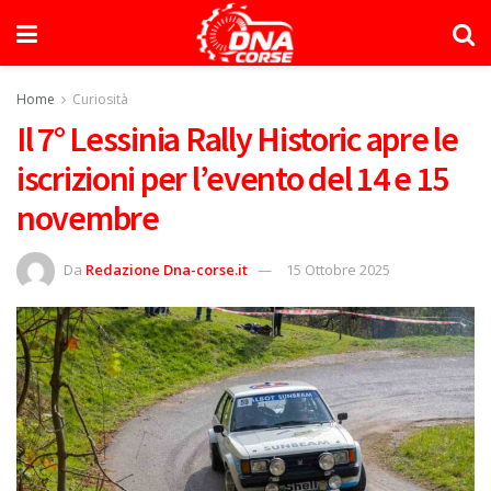
Home
Curiosità
Il 7° Lessinia Rally Historic apre le
iscrizioni per l’evento del 14 e 15
novembre
Da
Redazione Dna-corse.it
15 Ottobre 2025