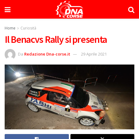
Home
Curiosità
Il Benacvs Rally si presenta
Da
Redazione Dna-corse.it
29 Aprile 2021