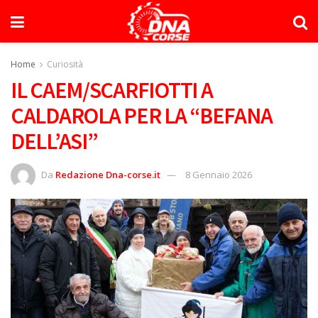
Home
Curiosità
IL CAEM/SCARFIOTTI A
CALDAROLA PER LA “BEFANA
DELL’ASI”
Da
Redazione Dna-corse.it
8 Gennaio 2026