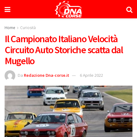
Home
Curiosità
Il Campionato Italiano Velocità
Circuito Auto Storiche scatta dal
Mugello
Da
Redazione Dna-corse.it
6 Aprile 2022