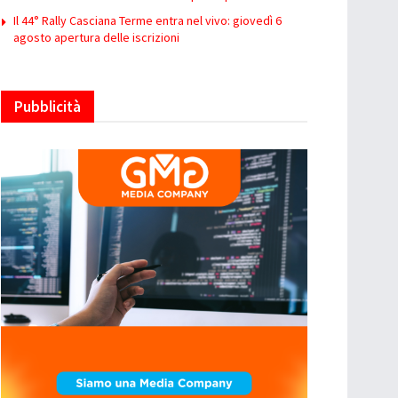
Il 44° Rally Casciana Terme entra nel vivo: giovedì 6
agosto apertura delle iscrizioni
Pubblicità