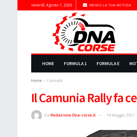
venerdì, Agosto 7, 2026
INVIACI LA TUA NOTIZIA
HOME
FORMULA 1
FORMULA E
MO
Home
Curiosità
Il Camunia Rally fa 
Da
Redazione Dna-corse.it
14 Maggio 2021