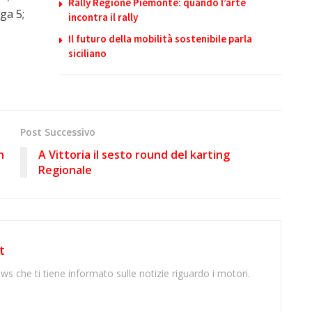
Rally Regione Piemonte: quando l’arte
ga 5;
incontra il rally
Il futuro della mobilità sostenibile parla
siciliano
Post Successivo
n
A Vittoria il sesto round del karting
Regionale
t
ws che ti tiene informato sulle notizie riguardo i motori.