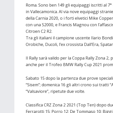
Roma. Sono ben 149 gli equipaggi iscritti al 
in Vallecamonica. Al via nove equipaggi stranieri
della Carnia 2020, o i forti elvetici Mike Copp
con una S2000, e Francis Magnou con l’affascinan
Citroen C2 R2.
Tra gli italiani il campione uscente Ilario Bondi
Orobiche, Ducoli, l’ex crossista Dall’Era, Spata
Il Rally sarà valido per la Coppa Rally Zona 2, 
anche per il Trofeo BMW Rally Cup 2021 prom
Sabato 15 dopo la partenza due prove speciali 
“Sisem”; domenica 16 gli altri crono sui tratti “
“Valsaviore”, ripetute due volte.
Classifica CRZ Zona 2 2021 (Top Ten) dopo du
Ferrarotti 15; Porro 12; De Tommaso 10; Biggi 