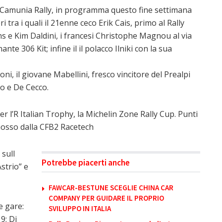
7° Camunia Rally, in programma questo fine settimana
 tra i quali il 21enne ceco Erik Cais, primo al Rally
ens e Kim Daldini, i francesi Christophe Magnou al via
te 306 Kit; infine il il polacco Ilniki con la sua
oni, il giovane Mabellini, fresco vincitore del Prealpi
ro e De Cecco.
per l’R Italian Trophy, la Michelin Zone Rally Cup. Punti
osso dalla CFB2 Racetech
sull
Potrebbe piacerti anche
Astrio” e
FAWCAR-BESTUNE SCEGLIE CHINA CAR
COMPANY PER GUIDARE IL PROPRIO
e gare:
SVILUPPO IN ITALIA
9; Di