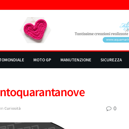
TOMONDIALE
MOTO GP
MANUTENZIONE
SICUREZZA
centoquarantanove
0
in
Curiosità