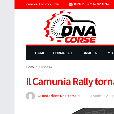
venerdì, Agosto 7, 2026
INVIACI LA TUA NOTIZIA
HOME
FORMULA 1
FORMULA E
MO
Home
Curiosità
Il Camunia Rally tor
Da
Redazione Dna-corse.it
24 Aprile 2021
i