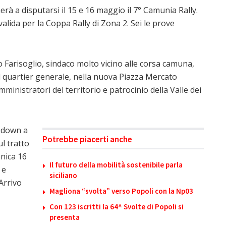
rà a disputarsi il 15 e 16 maggio il 7° Camunia Rally.
ida per la Coppa Rally di Zona 2. Sei le prove
 Farisoglio, sindaco molto vicino alle corsa camuna,
l quartier generale, nella nuova Piazza Mercato
ministratori del territorio e patrocinio della Valle dei
kedown a
Potrebbe piacerti anche
ul tratto
nica 16
Il futuro della mobilità sostenibile parla
 e
siciliano
 Arrivo
Magliona “svolta” verso Popoli con la Np03
Con 123 iscritti la 64^ Svolte di Popoli si
presenta