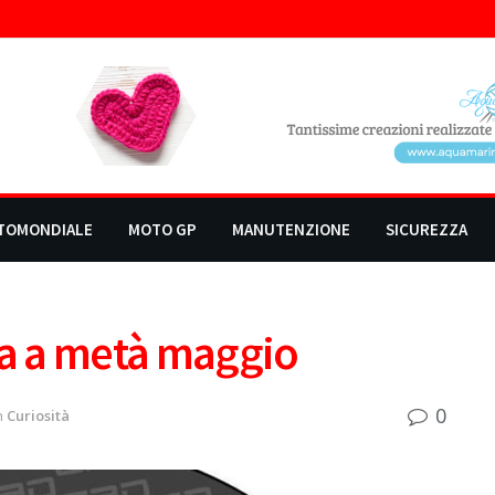
TOMONDIALE
MOTO GP
MANUTENZIONE
SICUREZZA
na a metà maggio
0
n
Curiosità