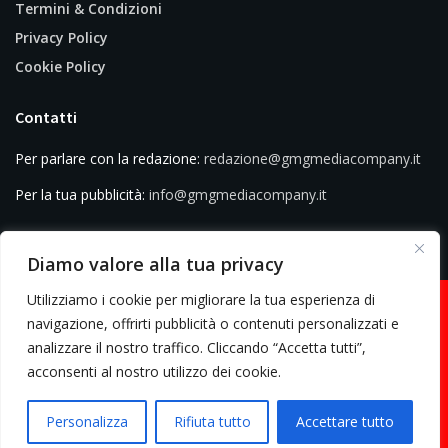
Termini & Condizioni
Privacy Policy
Cookie Policy
Contatti
Per parlare con la redazione:
redazione@gmgmediacompany.it
Per la tua pubblicità:
info@gmgmediacompany.it
Diamo valore alla tua privacy
Utilizziamo i cookie per migliorare la tua esperienza di
navigazione, offrirti pubblicità o contenuti personalizzati e
analizzare il nostro traffico. Cliccando “Accetta tutti”,
© 2026 GMG Media Company Di Mossutti Gianluca | Sede legale: Corso
acconsenti al nostro utilizzo dei cookie.
Umberto Maddalena 25 - Cap 83030 - Venticano (AV) | P.IVA:
03234710642 | C.F: MSSGLC89D15L483O | REA: AV - 313130 | Domicilio
Personalizza
Rifiuta tutto
Accettare tutto
digitale: gmgmediacompany@pec.it