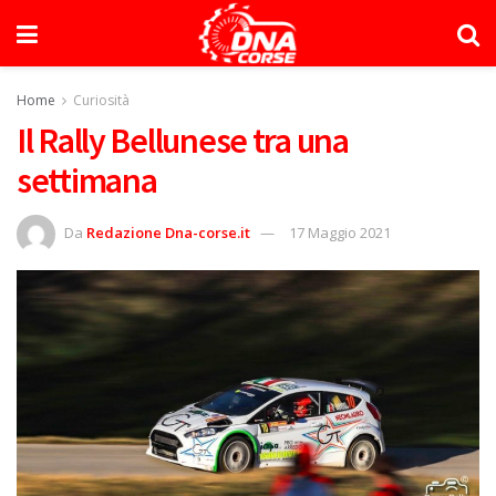
Home
Curiosità
Il Rally Bellunese tra una
settimana
Da
Redazione Dna-corse.it
17 Maggio 2021