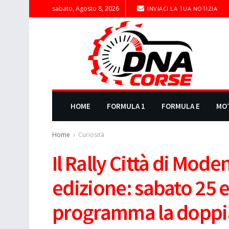
sabato, Agosto 8, 2026
INVIACI LA TUA NOTIZIA
HOME
FORMULA 1
FORMULA E
MO
Home
Curiosità
Il Rally Città di Mode
edizione: sabato 25 e
programma la doppi