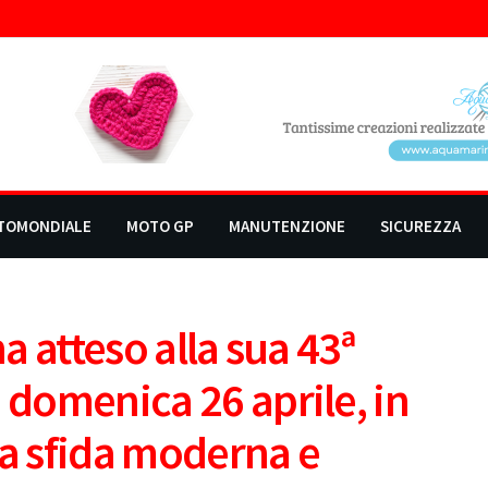
TOMONDIALE
MOTO GP
MANUTENZIONE
SICUREZZA
na atteso alla sua 43ª
 domenica 26 aprile, in
a sfida moderna e