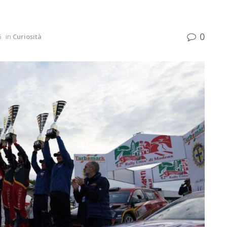
0
6
in
Curiosità