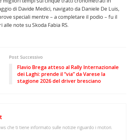
 migliori tempi sui cinque tratti cronometrati in
io di Davide Medici, navigato da Daniele De Luis,
prove speciali mentre – a completare il podio – fu il
alle note su Skoda Fabia RS.
Post Successivo
Flavio Brega atteso al Rally Internazionale
dei Laghi: prende il “via” da Varese la
stagione 2026 del driver bresciano
t
ws che ti tiene informato sulle notizie riguardo i motori.