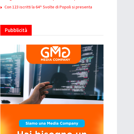
Con 123 iscritti la 64^ Svolte di Popoli si presenta
Pubblicità