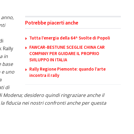
 anno,
Potrebbe piacerti anche
nti
Tutta l’energia della 64^ Svolte di Popoli
di
FAWCAR-BESTUNE SCEGLIE CHINA CAR
 Rally
COMPANY PER GUIDARE IL PROPRIO
a in
SVILUPPO IN ITALIA
e base
Rally Regione Piemonte: quando l’arte
o e uno
incontra il rally
a
ti di
di Modena; desidero quindi ringraziare anche il
la fiducia nei nostri confronti anche per questa