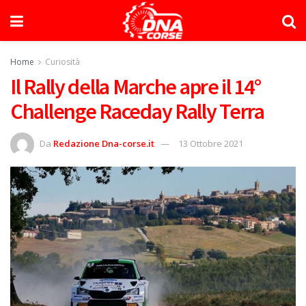
Home
Curiosità
Il Rally della Marche apre il 14°
Challenge Raceday Rally Terra
Da
Redazione Dna-corse.it
13 Ottobre 2021