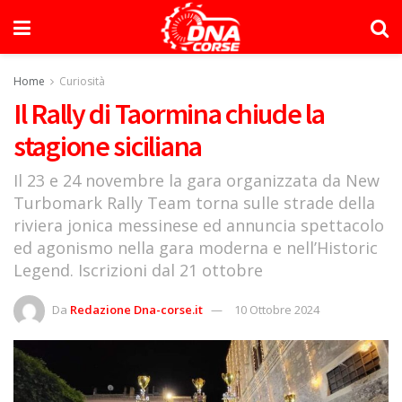
Home
Curiosità
Il Rally di Taormina chiude la
stagione siciliana
Il 23 e 24 novembre la gara organizzata da New
Turbomark Rally Team torna sulle strade della
riviera jonica messinese ed annuncia spettacolo
ed agonismo nella gara moderna e nell’Historic
Legend. Iscrizioni dal 21 ottobre
Da
Redazione Dna-corse.it
10 Ottobre 2024