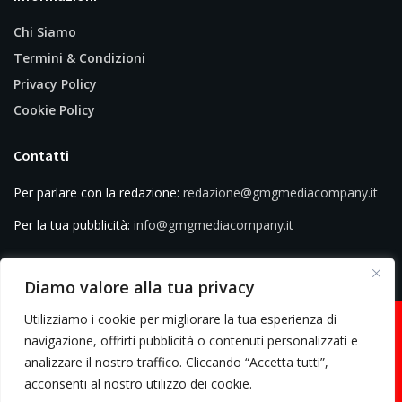
Chi Siamo
Termini & Condizioni
Privacy Policy
Cookie Policy
Contatti
Per parlare con la redazione:
redazione@gmgmediacompany.it
Per la tua pubblicità:
info@gmgmediacompany.it
Diamo valore alla tua privacy
Utilizziamo i cookie per migliorare la tua esperienza di
navigazione, offrirti pubblicità o contenuti personalizzati e
analizzare il nostro traffico. Cliccando “Accetta tutti”,
© 2026 GMG Media Company Di Mossutti Gianluca | Sede legale: Corso
acconsenti al nostro utilizzo dei cookie.
Umberto Maddalena 25 - Cap 83030 - Venticano (AV) | P.IVA: