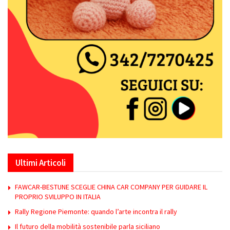
Ultimi Articoli
FAWCAR-BESTUNE SCEGLIE CHINA CAR COMPANY PER GUIDARE IL
PROPRIO SVILUPPO IN ITALIA
Rally Regione Piemonte: quando l’arte incontra il rally
Il futuro della mobilità sostenibile parla siciliano