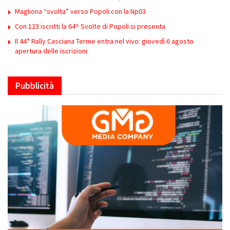
Magliona “svolta” verso Popoli con la Np03
Con 123 iscritti la 64^ Svolte di Popoli si presenta
Il 44° Rally Casciana Terme entra nel vivo: giovedì 6 agosto
apertura delle iscrizioni
Pubblicità