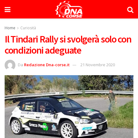
Home
Curiosità
Il Tindari Rally si svolgerà solo con
condizioni adeguate
Da
Redazione Dna-corse.it
21 Novembre 2020