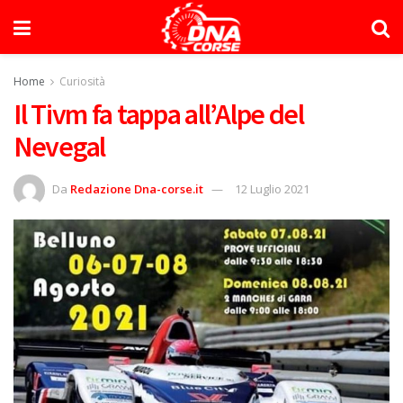
Home
Curiosità
Il Tivm fa tappa all’Alpe del
Nevegal
Da
Redazione Dna-corse.it
12 Luglio 2021