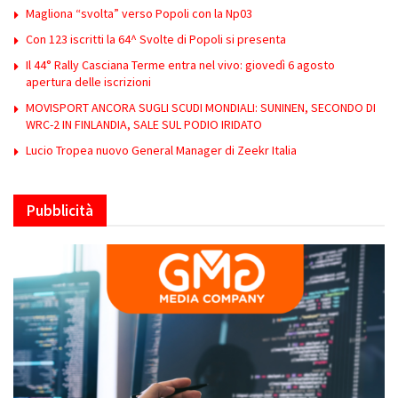
Magliona “svolta” verso Popoli con la Np03
Con 123 iscritti la 64^ Svolte di Popoli si presenta
Il 44° Rally Casciana Terme entra nel vivo: giovedì 6 agosto
apertura delle iscrizioni
MOVISPORT ANCORA SUGLI SCUDI MONDIALI: SUNINEN, SECONDO DI
WRC-2 IN FINLANDIA, SALE SUL PODIO IRIDATO
Lucio Tropea nuovo General Manager di Zeekr Italia
Pubblicità