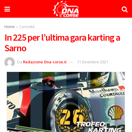
Home
Curiosità
In 225 per l’ultima gara karting a
Sarno
Da
Redazione Dna-corse.it
11 Dicembre 2021