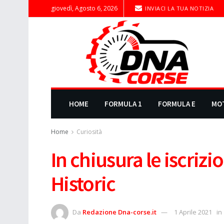
giovedì, Agosto 6, 2026
INVIACI LA TUA NOTIZIA
HOME
FORMULA 1
FORMULA E
MO
Home
Curiosità
In chiusura le iscrizi
Historic
Da
Redazione Dna-corse.it
1 Aprile 2021
in