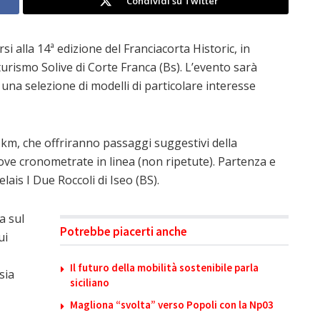
Condividi su Twitter
si alla 14ª edizione del Franciacorta Historic, in
rismo Solive di Corte Franca (Bs). L’evento sarà
a una selezione di modelli di particolare interesse
 km, che offriranno passaggi suggestivi della
rove cronometrate in linea (non ripetute). Partenza e
lais I Due Roccoli di Iseo (BS).
a sul
Potrebbe piacerti anche
ui
Il futuro della mobilità sostenibile parla
sia
siciliano
Magliona “svolta” verso Popoli con la Np03