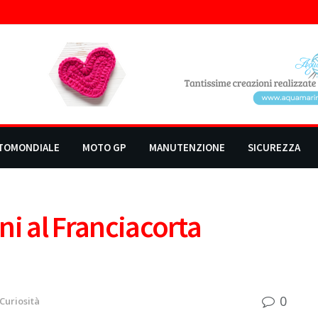
TOMONDIALE
MOTO GP
MANUTENZIONE
SICUREZZA
oni al Franciacorta
0
Curiosità