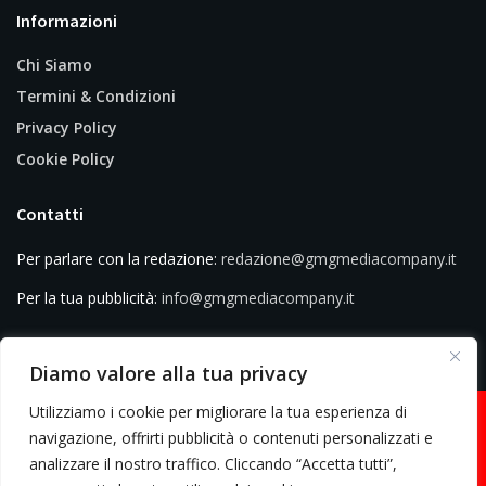
Informazioni
Chi Siamo
Termini & Condizioni
Privacy Policy
Cookie Policy
Contatti
Per parlare con la redazione:
redazione@gmgmediacompany.it
Per la tua pubblicità:
info@gmgmediacompany.it
Diamo valore alla tua privacy
Utilizziamo i cookie per migliorare la tua esperienza di
navigazione, offrirti pubblicità o contenuti personalizzati e
analizzare il nostro traffico. Cliccando “Accetta tutti”,
© 2026 GMG Media Company Di Mossutti Gianluca | Sede legale: Corso