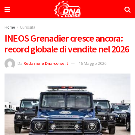
Home
Curiosità
INEOS Grenadier cresce ancora:
record globale di vendite nel 2026
Da
Redazione Dna-corse.it
16 Maggio 2026