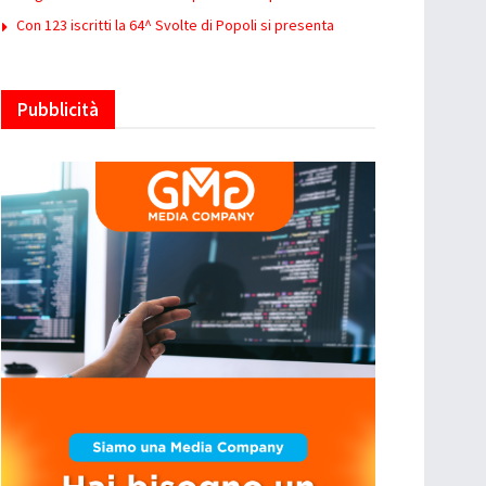
Con 123 iscritti la 64^ Svolte di Popoli si presenta
Pubblicità