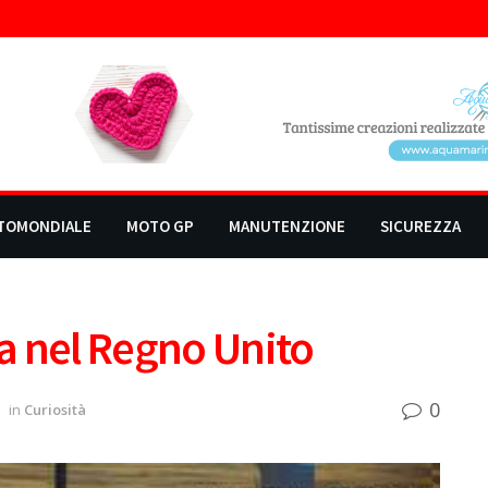
TOMONDIALE
MOTO GP
MANUTENZIONE
SICUREZZA
a nel Regno Unito
0
in
Curiosità