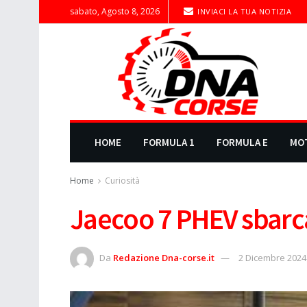
sabato, Agosto 8, 2026
INVIACI LA TUA NOTIZIA
HOME
FORMULA 1
FORMULA E
MO
Home
Curiosità
Jaecoo 7 PHEV sbarc
Da
Redazione Dna-corse.it
2 Dicembre 2024