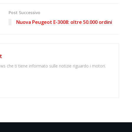
Post Successivo
Nuova Peugeot E-3008: oltre 50.000 ordini
t
ws che ti tiene informato sulle notizie riguardo i motori.