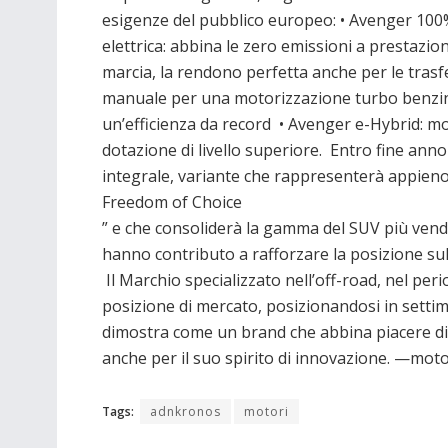
esigenze del pubblico europeo: • Avenger 10
elettrica: abbina le zero emissioni a prestazio
marcia, la rendono perfetta anche per le trasf
manuale per una motorizzazione turbo benzina
un’efficienza da record • Avenger e-Hybrid: m
dotazione di livello superiore. Entro fine anno
integrale, variante che rappresenterà appieno 
Freedom of Choice
” e che consoliderà la gamma del SUV più vendu
hanno contributo a rafforzare la posizione sul 
Il Marchio specializzato nell’off-road, nel per
posizione di mercato, posizionandosi in setti
dimostra come un brand che abbina piacere di g
anche per il suo spirito di innovazione. —m
Tags:
adnkronos
motori