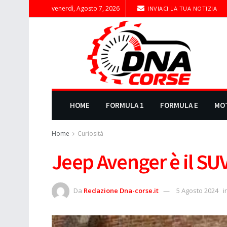
venerdì, Agosto 7, 2026
INVIACI LA TUA NOTIZIA
HOME
FORMULA 1
FORMULA E
MO
Home
Curiosità
Jeep Avenger è il SUV
Da
Redazione Dna-corse.it
5 Agosto 2024
i