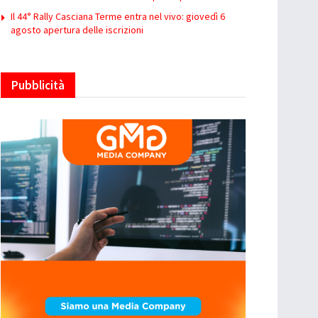
Il 44° Rally Casciana Terme entra nel vivo: giovedì 6
agosto apertura delle iscrizioni
Pubblicità