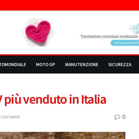
TOMONDIALE
MOTO GP
MANUTENZIONE
SICUREZZA
 più venduto in Italia
0
n
Curiosità