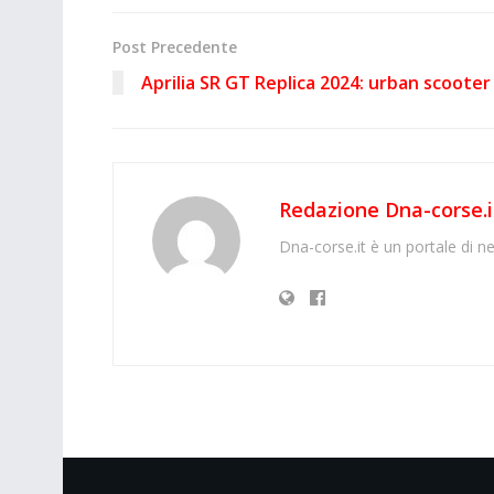
Post Precedente
Aprilia SR GT Replica 2024: urban scooter
Redazione Dna-corse.i
Dna-corse.it è un portale di ne