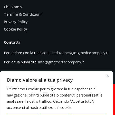
Chi Siamo
Termini & Condizioni
Privacy Policy
Cookie Policy
Contatti
Per parlare con la redazione:
redazione@gmgmediacompany.it
Per la tua pubblicità:
info@gmgmediacompany.it
Diamo valore alla tua privacy
Utilizziamo i cookie per migliorare la tua esperienza di
navigazione, offrirti pubblicità o contenuti personalizzati e
analizzare il nostro traffico. Cliccando “Accetta tutti”,
© 2026 GMG Media Company Di Mossutti Gianluca | Sede legale: Corso
acconsenti al nostro utilizzo dei cookie.
Umberto Maddalena 25 - Cap 83030 - Venticano (AV) | P.IVA: