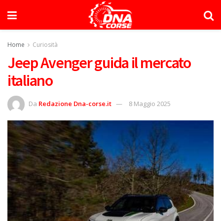
Home
Curiosità
Jeep Avenger guida il mercato
italiano
Da
Redazione Dna-corse.it
8 Maggio 2025