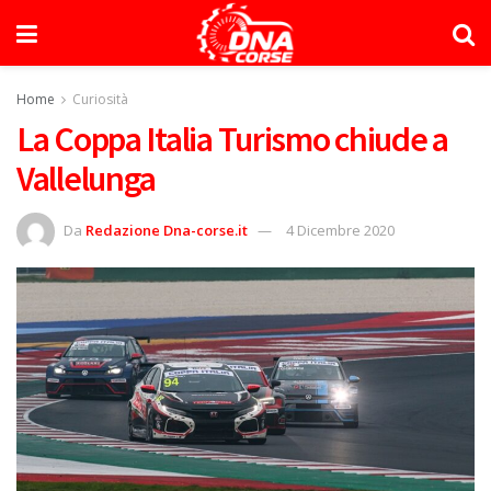
Home
Curiosità
La Coppa Italia Turismo chiude a
Vallelunga
Da
Redazione Dna-corse.it
4 Dicembre 2020