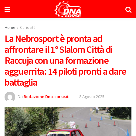
Home
Curiosità
La Nebrosport è pronta ad
affrontare il 1° Slalom Città di
Raccuja con una formazione
agguerrita: 14 piloti pronti a dare
battaglia
Da
Redazione Dna-corse.it
8 Agosto 2025