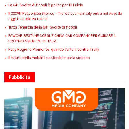
La 64^ Svolte di Popoli è poker per Di Fulvio
Il XXXVIII Rallye Elba Storico – Trofeo Locman Italy entra nel vivo: da
oggi il via alle iscrizioni
Tutta l’energia della 64^ Svolte di Popoli
FAWCAR-BESTUNE SCEGLIE CHINA CAR COMPANY PER GUIDARE IL
PROPRIO SVILUPPO IN ITALIA
Rally Regione Piemonte: quando l’arte incontra il rally
Il futuro della mobilità sostenibile parla siciliano
Pubblicità