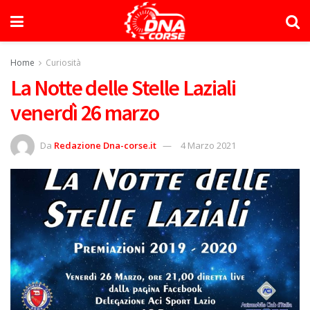
Home
Curiosità
La Notte delle Stelle Laziali
venerdì 26 marzo
Da
Redazione Dna-corse.it
4 Marzo 2021