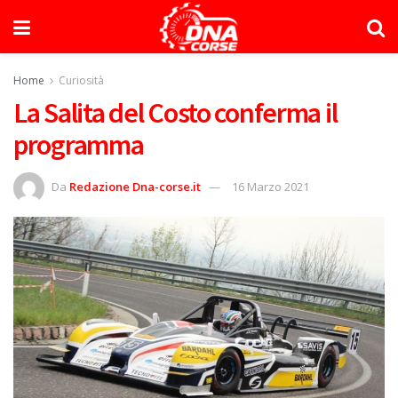
Home
Curiosità
La Salita del Costo conferma il
programma
Da
Redazione Dna-corse.it
16 Marzo 2021