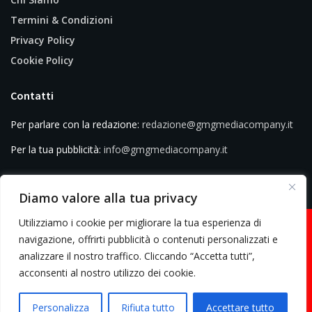
Termini & Condizioni
Privacy Policy
Cookie Policy
Contatti
Per parlare con la redazione:
redazione@gmgmediacompany.it
Per la tua pubblicità:
info@gmgmediacompany.it
Diamo valore alla tua privacy
Utilizziamo i cookie per migliorare la tua esperienza di
navigazione, offrirti pubblicità o contenuti personalizzati e
analizzare il nostro traffico. Cliccando “Accetta tutti”,
© 2026 GMG Media Company Di Mossutti Gianluca | Sede legale: Corso
acconsenti al nostro utilizzo dei cookie.
Umberto Maddalena 25 - Cap 83030 - Venticano (AV) | P.IVA:
03234710642 | C.F: MSSGLC89D15L483O | REA: AV - 313130 | Domicilio
Personalizza
Rifiuta tutto
Accettare tutto
digitale: gmgmediacompany@pec.it