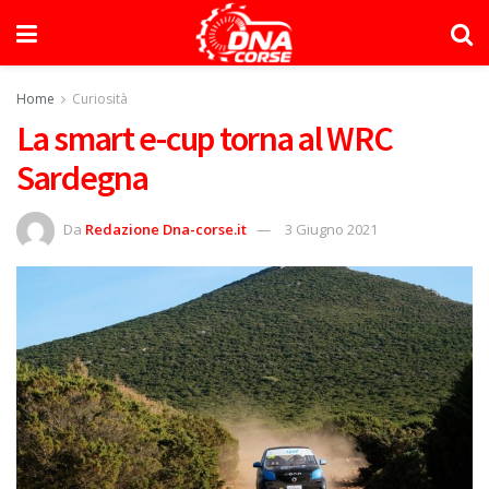
Home
Curiosità
La smart e-cup torna al WRC
Sardegna
Da
Redazione Dna-corse.it
3 Giugno 2021