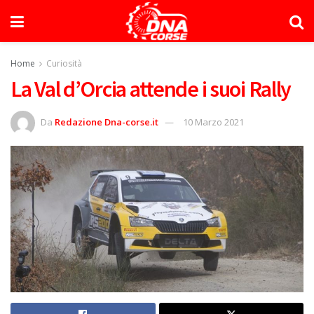
Home
Curiosità
La Val d’Orcia attende i suoi Rally
Da
Redazione Dna-corse.it
10 Marzo 2021