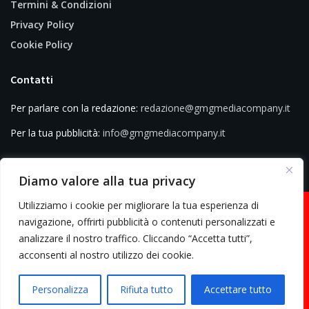
Termini & Condizioni
Privacy Policy
Cookie Policy
Contatti
Per parlare con la redazione:
redazione@gmgmediacompany.it
Per la tua pubblicità:
info@gmgmediacompany.it
Diamo valore alla tua privacy
Utilizziamo i cookie per migliorare la tua esperienza di
navigazione, offrirti pubblicità o contenuti personalizzati e
analizzare il nostro traffico. Cliccando “Accetta tutti”,
© 2026 GMG Media Company Di Mossutti Gianluca | Sede legale: Corso
acconsenti al nostro utilizzo dei cookie.
Umberto Maddalena 25 - Cap 83030 - Venticano (AV) | P.IVA:
03234710642 | C.F: MSSGLC89D15L483O | REA: AV - 313130 | Domicilio
Personalizza
Rifiuta tutto
Accettare tutto
digitale: gmgmediacompany@pec.it