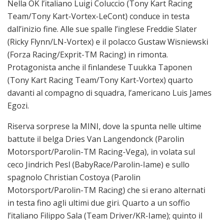
Nella OK l’italiano Luigi Coluccio (Tony Kart Racing
Team/Tony Kart-Vortex-LeCont) conduce in testa
dall’inizio fine. Alle sue spalle l’inglese Freddie Slater
(Ricky Flynn/LN-Vortex) e il polacco Gustaw Wisniewski
(Forza Racing/Exprit-TM Racing) in rimonta.
Protagonista anche il finlandese Tuukka Taponen
(Tony Kart Racing Team/Tony Kart-Vortex) quarto
davanti al compagno di squadra, l’americano Luis James
Egozi.
Riserva sorprese la MINI, dove la spunta nelle ultime
battute il belga Dries Van Langendonck (Parolin
Motorsport/Parolin-TM Racing-Vega), in volata sul
ceco Jindrich Pesl (BabyRace/Parolin-Iame) e sullo
spagnolo Christian Costoya (Parolin
Motorsport/Parolin-TM Racing) che si erano alternati
in testa fino agli ultimi due giri. Quarto a un soffio
l’italiano Filippo Sala (Team Driver/KR-Iame); quinto il