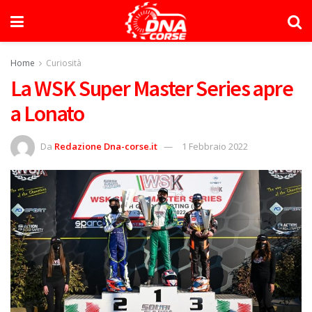
Home
Curiosità
La WSK Super Master Series apre
a Lonato
Da
Redazione Dna-corse.it
1 Febbraio 2022