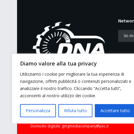
Networ
Diamo valore alla tua privacy
Utilizziamo i cookie per migliorare la tua esperienza di
E’ un portale di news ai sensi del D.L.
navigazione, offrirti pubblicità o contenuti personalizzati e
7/5/2001 n. 62
analizzare il nostro traffico. Cliccando “Accetta tutti”,
acconsenti al nostro utilizzo dei cookie.
Personalizza
Rifiuta tutto
Accettare tutto
© 2026 GMG Media Company Di Mossutti Gianluca | Sede lega
Domicilio digitale: gmgmediacompany@pec.it