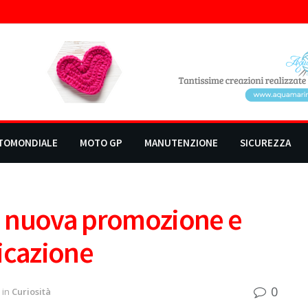
TOMONDIALE
MOTO GP
MANUTENZIONE
SICUREZZA
on nuova promozione e
icazione
0
in
Curiosità