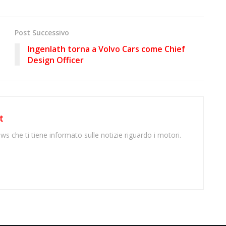
Post Successivo
Ingenlath torna a Volvo Cars come Chief
Design Officer
t
ws che ti tiene informato sulle notizie riguardo i motori.