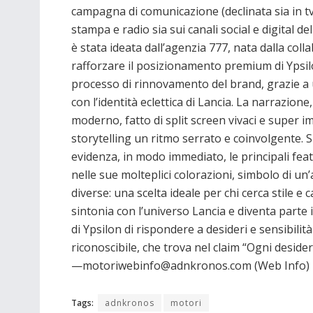
campagna di comunicazione (declinata sia in tv
stampa e radio sia sui canali social e digital de
è stata ideata dall’agenzia 777, nata dalla co
rafforzare il posizionamento premium di Ypsilo
processo di rinnovamento del brand, grazie a 
con l’identità eclettica di Lancia. La narrazione,
moderno, fatto di split screen vivaci e super i
storytelling un ritmo serrato e coinvolgente. 
evidenza, in modo immediato, le principali fea
nelle sue molteplici colorazioni, simbolo di un’
diverse: una scelta ideale per chi cerca stile e
sintonia con l’universo Lancia e diventa parte 
di Ypsilon di rispondere a desideri e sensibili
riconoscibile, che trova nel claim “Ogni desider
—motoriwebinfo@adnkronos.com (Web Info)
Tags:
adnkronos
motori