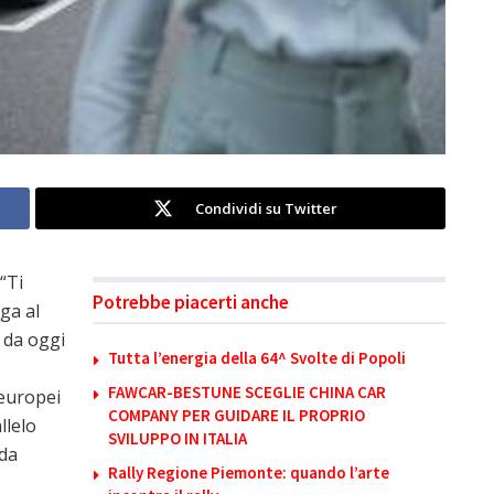
Condividi su Twitter
“Ti
Potrebbe piacerti anche
ga al
r da oggi
Tutta l’energia della 64^ Svolte di Popoli
FAWCAR-BESTUNE SCEGLIE CHINA CAR
 europei
COMPANY PER GUIDARE IL PROPRIO
llelo
SVILUPPO IN ITALIA
ida
Rally Regione Piemonte: quando l’arte