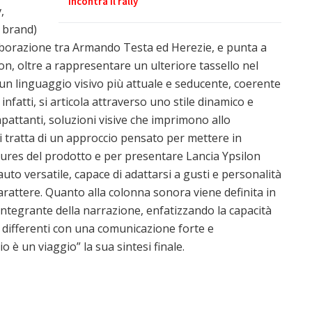
incontra il rally
,
l brand)
llaborazione tra Armando Testa ed Herezie, e punta a
n, oltre a rappresentare un ulteriore tassello nel
un linguaggio visivo più attuale e seducente, coerente
 infatti, si articola attraverso uno stile dinamico e
mpattanti, soluzioni visive che imprimono allo
Si tratta di un approccio pensato per mettere in
tures del prodotto e per presentare Lancia Ypsilon
auto versatile, capace di adattarsi a gusti e personalità
 carattere. Quanto alla colonna sonora viene definita in
integrante della narrazione, enfatizzando la capacità
tà differenti con una comunicazione forte e
io è un viaggio” la sua sintesi finale.