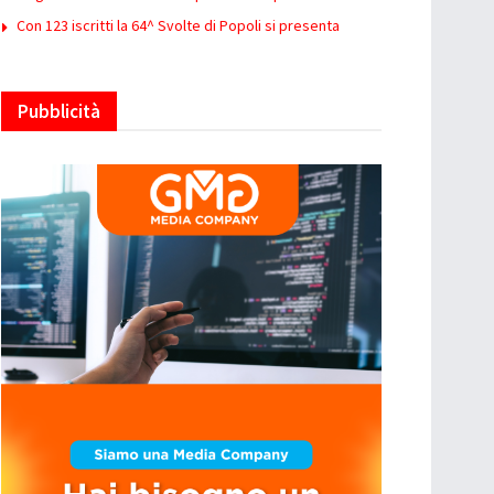
Con 123 iscritti la 64^ Svolte di Popoli si presenta
Pubblicità