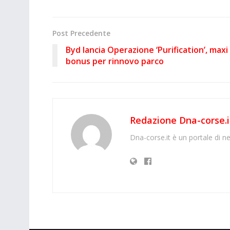
Post Precedente
Byd lancia Operazione ‘Purification’, maxi
bonus per rinnovo parco
Redazione Dna-corse.i
Dna-corse.it è un portale di ne