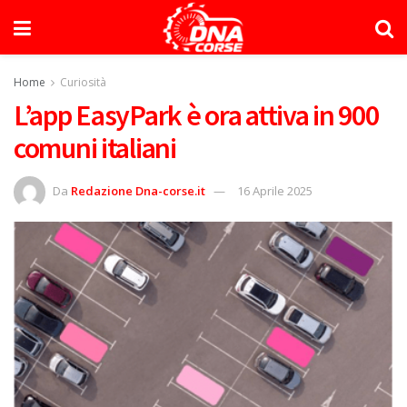
Home
Curiosità
L’app EasyPark è ora attiva in 900
comuni italiani
Da
Redazione Dna-corse.it
16 Aprile 2025