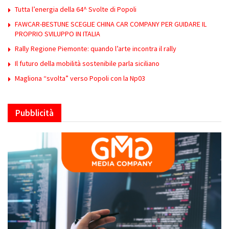
Tutta l’energia della 64^ Svolte di Popoli
FAWCAR-BESTUNE SCEGLIE CHINA CAR COMPANY PER GUIDARE IL
PROPRIO SVILUPPO IN ITALIA
Rally Regione Piemonte: quando l’arte incontra il rally
Il futuro della mobilità sostenibile parla siciliano
Magliona “svolta” verso Popoli con la Np03
Pubblicità