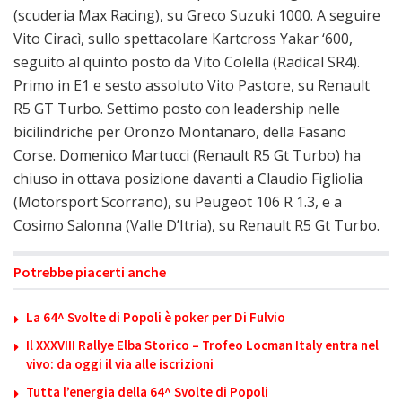
(scuderia Max Racing), su Greco Suzuki 1000. A seguire
Vito Ciracì, sullo spettacolare Kartcross Yakar ‘600,
seguito al quinto posto da Vito Colella (Radical SR4).
Primo in E1 e sesto assoluto Vito Pastore, su Renault
R5 GT Turbo. Settimo posto con leadership nelle
bicilindriche per Oronzo Montanaro, della Fasano
Corse. Domenico Martucci (Renault R5 Gt Turbo) ha
chiuso in ottava posizione davanti a Claudio Figliolia
(Motorsport Scorrano), su Peugeot 106 R 1.3, e a
Cosimo Salonna (Valle D’Itria), su Renault R5 Gt Turbo.
Potrebbe piacerti anche
La 64^ Svolte di Popoli è poker per Di Fulvio
Il XXXVIII Rallye Elba Storico – Trofeo Locman Italy entra nel
vivo: da oggi il via alle iscrizioni
Tutta l’energia della 64^ Svolte di Popoli