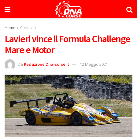
Home
Curiosità
Lavieri vince il Formula Challenge
Mare e Motor
Da
Redazione Dna-corse.it
12 Maggio 2021