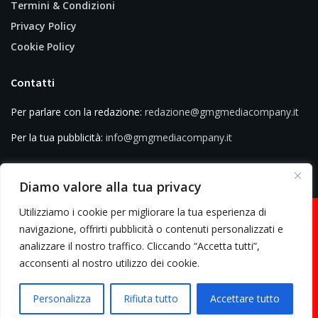
Termini & Condizioni
Privacy Policy
Cookie Policy
Contatti
Per parlare con la redazione:
redazione@gmgmediacompany.it
Per la tua pubblicità:
info@gmgmediacompany.it
Diamo valore alla tua privacy
Utilizziamo i cookie per migliorare la tua esperienza di
navigazione, offrirti pubblicità o contenuti personalizzati e
analizzare il nostro traffico. Cliccando “Accetta tutti”,
© 2026 GMG Media Company Di Mossutti Gianluca | Sede legale: Corso
acconsenti al nostro utilizzo dei cookie.
Umberto Maddalena 25 - Cap 83030 - Venticano (AV) | P.IVA:
03234710642 | C.F: MSSGLC89D15L483O | REA: AV - 313130 | Domicilio
Personalizza
Rifiuta tutto
Accettare tutto
digitale: gmgmediacompany@pec.it