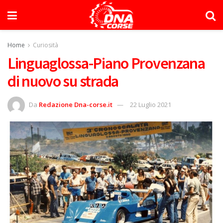
Home
Curiosità
Linguaglossa-Piano Provenzana
di nuovo su strada
Da
Redazione Dna-corse.it
22 Luglio 2021